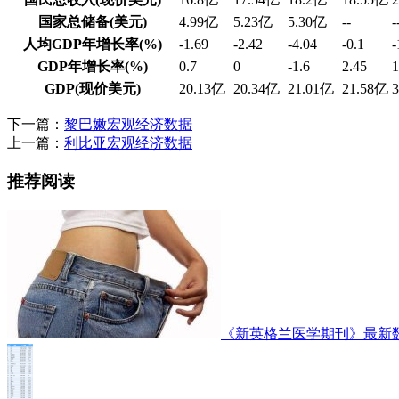
国家总储备(美元)
4.99亿
5.23亿
5.30亿
--
-
人均GDP年增长率(%)
-1.69
-2.42
-4.04
-0.1
-
GDP年增长率(%)
0.7
0
-1.6
2.45
1
GDP(现价美元)
20.13亿
20.34亿
21.01亿
21.58亿
下一篇：
黎巴嫩宏观经济数据
上一篇：
利比亚宏观经济数据
推荐阅读
《新英格兰医学期刊》最新