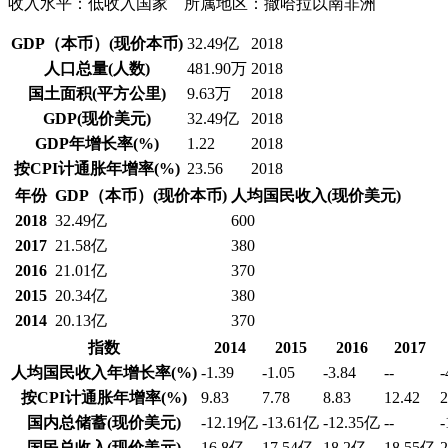
收入水平：
低收入国家
所属地区：
撒哈拉以南非洲
GDP（本币）(现价本币)
32.49亿
2018
人口总量(人数)
481.90万
2018
国土面积(平方公里)
9.63万
2018
GDP(现价美元)
32.49亿
2018
GDP年增长率(%)
1.22
2018
按CPI计通胀年增率(%)
23.56
2018
年份
GDP（本币）(现价本币)
人均国民收入(现价美元)
2018
32.49亿
600
2017
21.58亿
380
2016
21.01亿
370
2015
20.34亿
380
2014
20.13亿
370
指数
2014
2015
2016
2017
人均国民收入年增长率(%)
-1.39
-1.05
-3.84
--
-
按CPI计通胀年增率(%)
9.83
7.78
8.83
12.42
2
国内总储蓄(现价美元)
-12.19亿
-13.61亿
-12.35亿
--
国民总收入(现价美元)
16.8亿
17.54亿
18.2亿
18.55亿