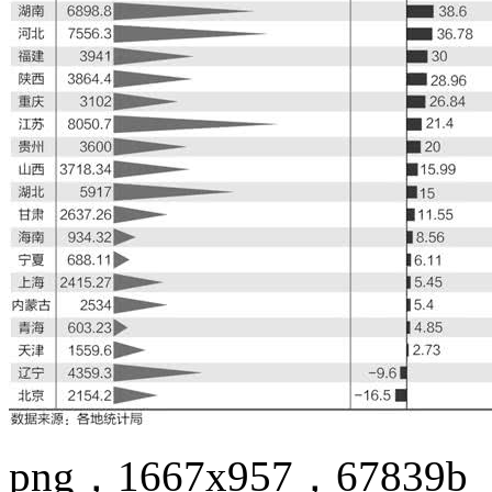
png，1667x957，67839b